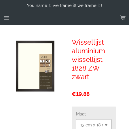
You name it. we frame it! we frame it !
Skip
to
main
content
Wissellijst
aluminium
wissellijst
1828 ZW
zwart
€19.88
Maat