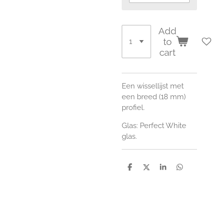
Add
to
cart
Een wissellijst met
e
en breed (18 mm)
profiel.
Glas: Perfect White
glas.
S
S
S
S
h
h
h
h
a
a
a
a
r
r
r
r
e
e
e
e