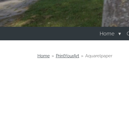
Home
G
Home
»
PrintYourArt
»
Aquarelpaper