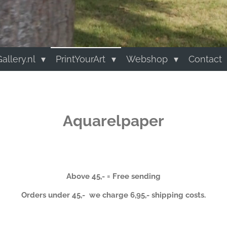
allery.nl
PrintYourArt
Webshop
Contact
Aquarelpaper
Above 45,- = Free sending
Orders under 45,- we charge 6,95,- shipping costs.