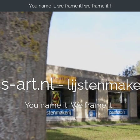
You name it. we frame it! we frame it !
is-art.nl
- lijstenmaker
You name it We frame it
!