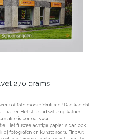
lvet 270 grams
werk of foto mooi afdrukken? Dan kan dat
et papier. Het stralend witte op katoen-
vlakte is perfect voor
ie. Het fluweelachtige papier is dan ook
r bij fotografen en kunstenaars. FineArt
 kwalitatief hoogwaardig en dat is ook te