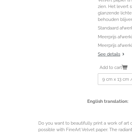
zien. Het levert 
glanzende lichte
behouden blijve
Standaard afwer
Meerprijs afwerk
Meerprijs afwerk
See details
Add to cart
English translation:
Do you want to beautifully print a work of art o
possible with FineArt Velvet paper. The radia