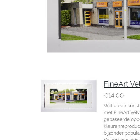
FineArt Ve
€14.00
Wilt u een kunst
met FineArt Velv
gebaseerde opper
kleurenreproduct
bijzonder populai
Velvert papier is