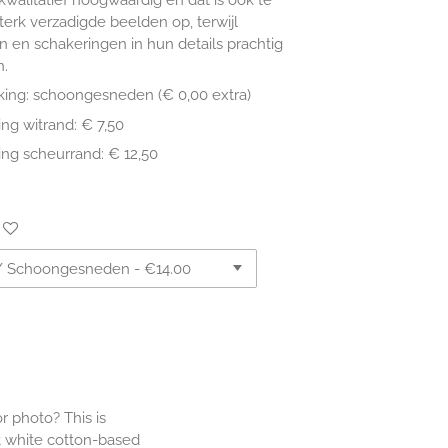
sterk verzadigde beelden op, terwijl
n en schakeringen in hun details prachtig
n.
king: schoongesneden (€ 0,00 extra)
ing witrand: € 7,50
ing scheurrand: € 12,50
r photo? This is
nt white cotton-based