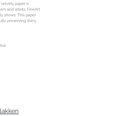
 velvety paper is
rs and artists. FineArt
nly shows. This paper
ully preserving shiny
tra)
plakken