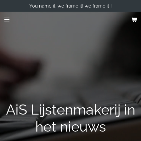
You name it. we frame it! we frame it !
Skip
to
main
content
AiS Lijstenmakerij in
het nieuws