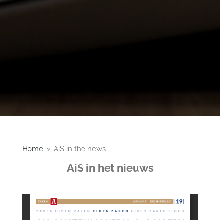
Home
»
AiS in the news
AiS in het nieuws