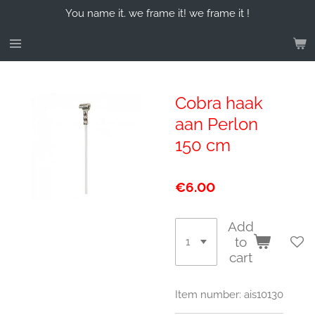
You name it. we frame it! we frame it !
Skip
to
main
content
Cobra haak
aan Perlon
150 cm
€6.00
Add
to
cart
Item number:
ais10130